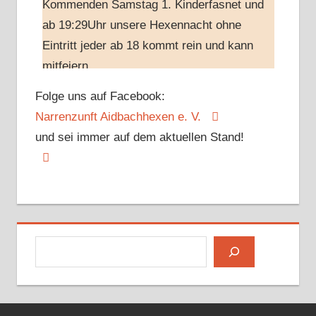
Kommenden Samstag 1. Kinderfasnet und
ab 19:29Uhr unsere Hexennacht ohne
Eintritt jeder ab 18 kommt rein und kann
mitfeiern
Foto
Folge uns auf Facebook:
Auf Facebook anschauen
·
Teilen
Narrenzunft Aidbachhexen e. V.
und sei immer auf dem aktuellen Stand!
Narrenzunft Aidbachhexen e.V.
ist in
Aidlingen.
9 Monate seit dem Beitrag
#fasnet
#aidlingen
#aidbachhexen
#aidlingerstoadeifl
#langhoorguggisdachtel
#huzlerhexa
Suchen
#deufringerberghexen
Foto
Auf Facebook anschauen
·
Teilen