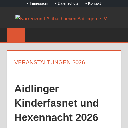
• Impressum
• Datenschutz
• Kontakt
Zum
NA
Inhalt
©
springen
AI
Narrenzunft
Aidbachhexen
AI
Aidlingen
E.
e.
VERANSTALTUNGEN 2026
V.
V.
Aidlinger
Kinderfasnet und
Hexennacht 2026