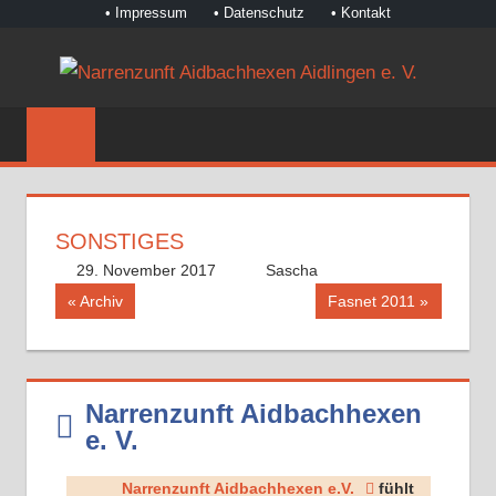
• Impressum
• Datenschutz
• Kontakt
Zum
NA
Inhalt
©
springen
AI
Narrenzunft
Aidbachhexen
AI
Aidlingen
E.
e.
SONSTIGES
V.
V.
29. November 2017
Sascha
Beitragsnavigation
Vorheriger
Nächster
Archiv
Fasnet 2011
Beitrag:
Beitrag:
Narrenzunft Aidbachhexen
e. V.
Narrenzunft Aidbachhexen e.V.
fühlt