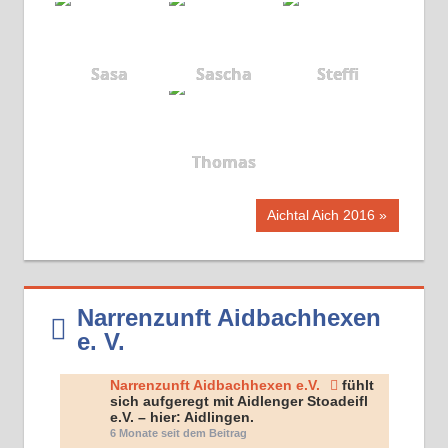
Sasa
Sascha
Steffi
Thomas
Beitragsnavigation
Nächster
Aichtal Aich 2016
Beitrag:
Narrenzunft Aidbachhexen
e. V.
Narrenzunft Aidbachhexen e.V.
fühlt
sich aufgeregt mit Aidlenger Stoadeifl
e.V. – hier: Aidlingen.
6 Monate seit dem Beitrag