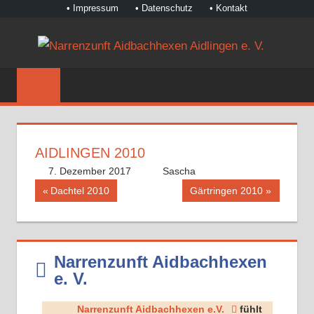
• Impressum
• Datenschutz
• Kontakt
Zum
NA
Inhalt
©
springen
AI
Narrenzunft
Aidbachhexen
AI
Aidlingen
E.
e.
AIDLINGEN 2010
V.
V.
7. Dezember 2017
Sascha
Beitragsnavigation
Vorheriger
Nächster
Dachtel 2010
Gärtringen 2010
Beitrag:
Beitrag:
Narrenzunft Aidbachhexen
e. V.
Narrenzunft Aidbachhexen e.V.
fühlt