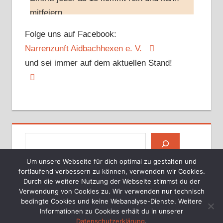
mitfeiern
Foto
Folge uns auf Facebook:
Auf Facebook anschauen
·
Teilen
Narrenzunft Aidbachhexen e. V.
und sei immer auf dem aktuellen Stand!
Narrenzunft Aidbachhexen e.V.
ist in
Aidlingen.
9 Monate seit dem Beitrag
#fasnet
#aidlingen
#aidbachhexen
#aidlingerstoadeifl
#langhoorguggisdachtel
#huzlerhexa
Suchen
#deufringerberghexen
Um unsere Webseite für dich optimal zu gestalten und
Foto
fortlaufend verbessern zu können, verwenden wir Cookies.
Durch die weitere Nutzung der Webseite stimmst du der
Auf Facebook anschauen
·
Teilen
Verwendung von Cookies zu. Wir verwenden nur technisch
bedingte Cookies und keine Webanalyse-Dienste. Weitere
WordPress-Theme: Tortuga von ThemeZee.
Informationen zu Cookies erhält du in unserer
Narrenzunft Aidbachhexen e.V.
Datenschutzerklärung
.
1 Jahre seit dem Beitrag