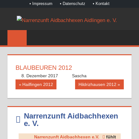
• Impressum
• Datenschutz
• Kontakt
Zum
NA
Inhalt
©
springen
AI
Narrenzunft
Aidbachhexen
AI
Aidlingen
E.
e.
BLAUBEUREN 2012
V.
V.
8. Dezember 2017
Sascha
Beitragsnavigation
Vorheriger
Nächster
Hailfingen 2012
Hildrizhausen 2012
Beitrag:
Beitrag:
Narrenzunft Aidbachhexen
e. V.
Narrenzunft Aidbachhexen e.V.
fühlt