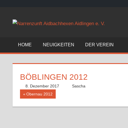
Zum
Inhalt
©
springen
Narrenzunft
Aidbachhexen
Aidlingen
HOME
NEUIGKEITEN
DER VEREIN
e.
V.
BÖBLINGEN 2012
8. Dezember 2017
Sascha
Beitragsnavigation
Vorheriger
Obernau 2012
Beitrag: