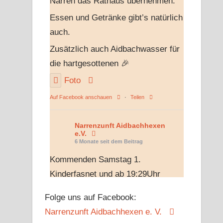
Narren das Rathaus übernehmen.
Essen und Getränke gibt’s natürlich
auch.
Zusätzlich auch Aidbachwasser für
die hartgesottenen 🎉
Foto
Auf Facebook anschauen
·
Teilen
Narrenzunft Aidbachhexen
e.V.
6 Monate seit dem Beitrag
Kommenden Samstag 1.
Kinderfasnet und ab 19:29Uhr
unsere Hexennacht ohne Eintritt
Folge uns auf Facebook:
jeder ab 18 kommt rein und kann
Narrenzunft Aidbachhexen e. V.
mitfeiern