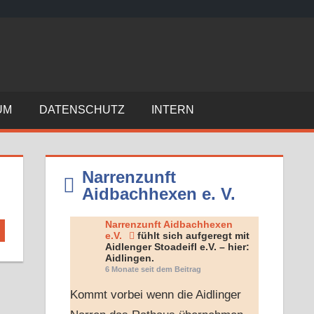
N
A
UM
DATENSCHUTZ
INTERN
A
E
Narrenzunft
Aidbachhexen e. V.
V
Narrenzunft Aidbachhexen
e.V.
fühlt sich aufgeregt mit
Aidlenger Stoadeifl e.V. – hier:
Aidlingen.
6 Monate seit dem Beitrag
Kommt vorbei wenn die Aidlinger