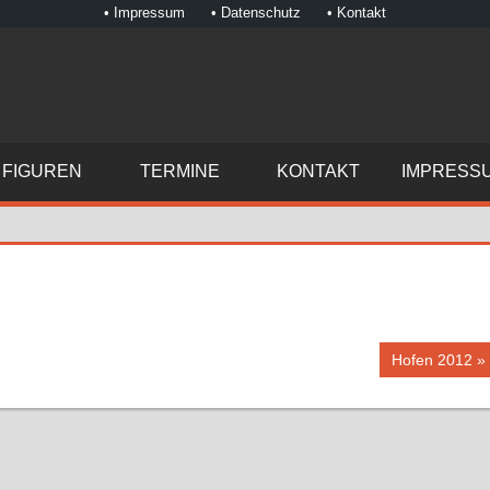
• Impressum
• Datenschutz
• Kontakt
FIGUREN
TERMINE
KONTAKT
IMPRESS
Nächster
Hofen 2012
Beitrag: