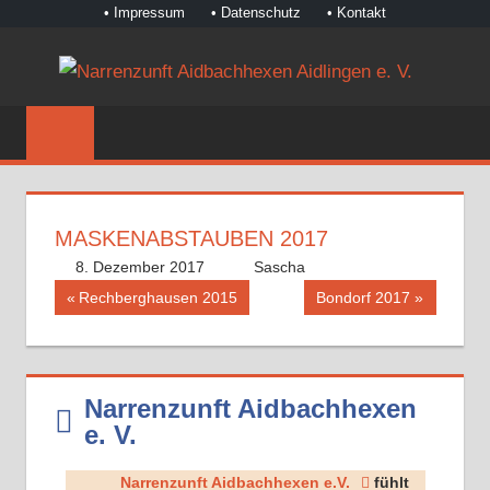
• Impressum
• Datenschutz
• Kontakt
Zum
NA
Inhalt
©
springen
AI
Narrenzunft
Aidbachhexen
AI
Aidlingen
E.
e.
MASKENABSTAUBEN 2017
V.
V.
8. Dezember 2017
Sascha
Beitragsnavigation
Vorheriger
Nächster
Rechberghausen 2015
Bondorf 2017
Beitrag:
Beitrag:
Narrenzunft Aidbachhexen
e. V.
Narrenzunft Aidbachhexen e.V.
fühlt