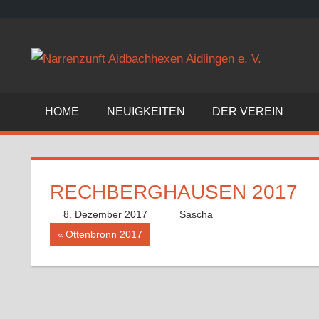
Zum
Inhalt
©
springen
Narrenzunft
Aidbachhexen
Aidlingen
HOME
NEUIGKEITEN
DER VEREIN
e.
V.
RECHBERGHAUSEN 2017
8. Dezember 2017
Sascha
Beitragsnavigation
Vorheriger
Ottenbronn 2017
Beitrag: