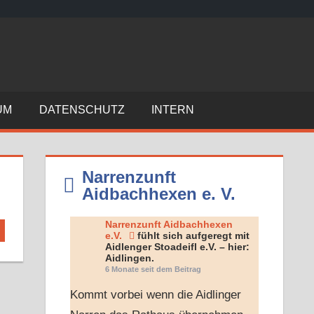
N
A
UM
DATENSCHUTZ
INTERN
A
E
Narrenzunft
Aidbachhexen e. V.
V
Narrenzunft Aidbachhexen
e.V.
fühlt sich aufgeregt mit
Aidlenger Stoadeifl e.V. – hier:
Aidlingen.
6 Monate seit dem Beitrag
Kommt vorbei wenn die Aidlinger