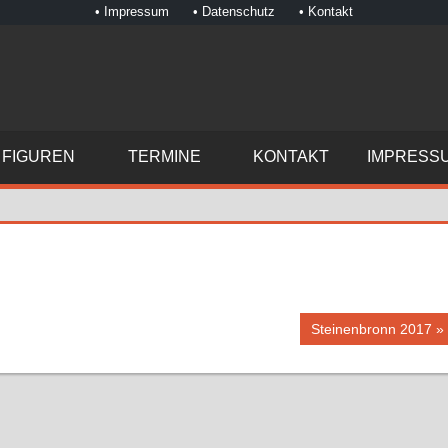
• Impressum
• Datenschutz
• Kontakt
FIGUREN
TERMINE
KONTAKT
IMPRESS
Nächster
Steinenbronn 2017
Beitrag: