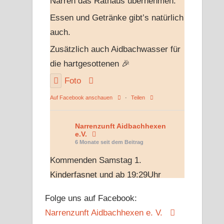
Narren das Rathaus übernehmen.
Essen und Getränke gibt’s natürlich
auch.
Zusätzlich auch Aidbachwasser für
die hartgesottenen 🎉
Foto
Auf Facebook anschauen
·
Teilen
Narrenzunft Aidbachhexen
e.V.
6 Monate seit dem Beitrag
Kommenden Samstag 1.
Kinderfasnet und ab 19:29Uhr
unsere Hexennacht ohne Eintritt
Folge uns auf Facebook:
jeder ab 18 kommt rein und kann
Narrenzunft Aidbachhexen e. V.
mitfeiern